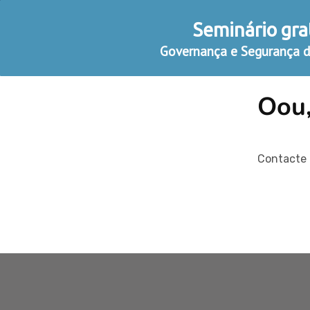
Seminário gra
INSTITUCIONAL
+
CURSOS
+
ACADÊMICO
Governança e Segurança 
Oou,
Contacte o