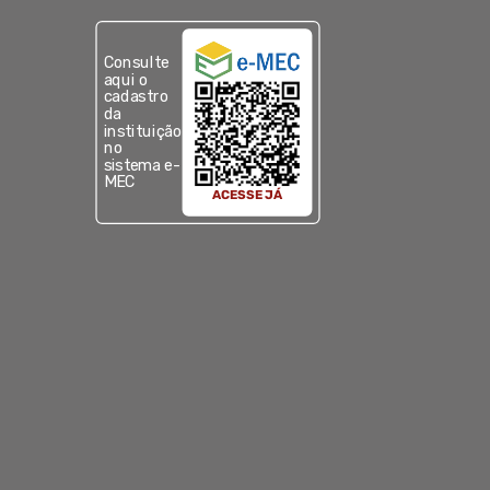
Consulte
aqui o
cadastro
da
instituição
no
sistema e-
MEC
ACESSE JÁ