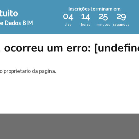
Inscrições terminam em
ÁREA DO ALUNO E PROFES
tuito
+
FORMAS DE INGRESSO
+
ATENDIMENTO
+
04
14
25
28
de Dados BIM
dias
horas
minutos
segundos
 ocorreu um erro: [undefin
 proprietario da pagina.