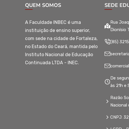
QUEM SOMOS
SEDE ED
A Faculdade INBEC é uma
Rua Joaq
Dionísio 
instituição de ensino superior,
com sede na cidade de Fortaleza,
(85) 321
no Estado do Ceará, mantida pelo
secretari
Instituto Nacional de Educação
Continuada LTDA - INEC.
comercia
De segun
às 21h e
Razão Soc
Nacional
CNPJ: 32