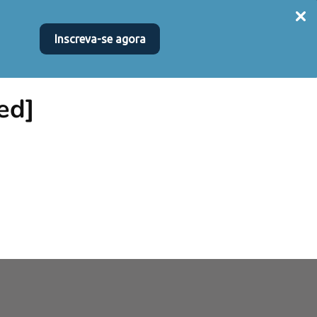
SOR
MATRICULE-SE
FINANCIAMENTO E BOLSAS
+
Inscreva-se agora
ed]