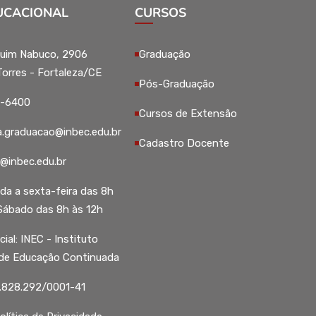
UCACIONAL
CURSOS
uim Nabuco, 2906
Graduação
Torres - Fortaleza/CE
Pós-Graduação
5-6400
Cursos de Extensão
a.graduacao@inbec.edu.br
Cadastro Docente
l@inbec.edu.br
da a sexta-feira das 8h
 Sábado das 8h às 12h
ial: INEC - Instituto
 de Educação Continuada
.828.292/0001-41